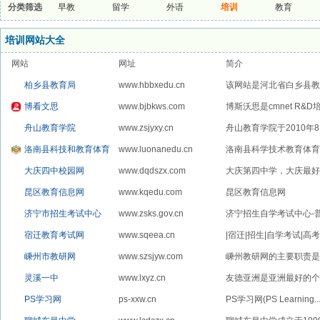
分类筛选
早教
留学
外语
培训
教育
培训网站大全
网站
网址
简介
柏乡县教育局
www.hbbxedu.cn
该网站是河北省白乡县教育
博看文思
www.bjbkws.com
博斯沃思是cmnet R&D
舟山教育学院
www.zsjyxy.cn
舟山教育学院于2010年
洛南县科技和教育体育
www.luonanedu.cn
洛南县科学技术教育体育
局
大庆四中校园网
www.dqdszx.com
大庆第四中学，大庆最好
昆区教育信息网
www.kqedu.com
昆区教育信息网
济宁市招生考试中心
www.zsks.gov.cn
济宁招生自学考试中心-
宿迁教育考试网
www.sqeea.cn
|宿迁|招生|自学考试|高考
嵊州市教研网
www.szsjyw.com
嵊州教研网的主要职责是
的...
灵溪一中
www.lxyz.cn
友德亚洲是亚洲最好的个人
PS学习网
ps-xxw.cn
PS学习网(PS Learning..