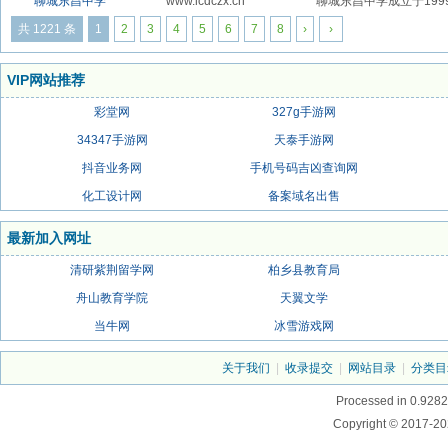
聊城东昌中学
www.lcdczx.cn
聊城东昌中学成立于199
共 1221 条
1
2
3
4
5
6
7
8
›
›
VIP网站推荐
彩堂网
327g手游网
34347手游网
天泰手游网
抖音业务网
手机号码吉凶查询网
化工设计网
备案域名出售
最新加入网址
清研紫荆留学网
柏乡县教育局
舟山教育学院
天翼文学
当牛网
冰雪游戏网
关于我们
|
收录提交
|
网站目录
|
分类目
Processed in 0.9282
Copyright © 2017-20