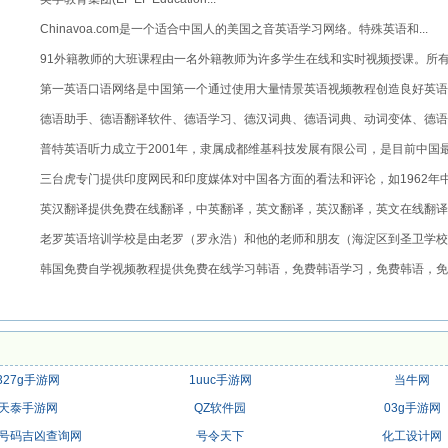
Chinavoa.com是一个适合中国人的美国之音英语学习网络。特殊英语和...
91外籍教师的大班课程由一名外籍教师为许多学生在线和实时视频授课。所有学
第一英语口语网络是中国第一个通过使用大量情景英语视频教程创造良好英语
环...
德语助手、德语翻译软件、德语学习、德汉词典、德语词典、动词变体、德语
音、...
普特英语听力成立于2001年，隶属成都维基科技发展有限公司，是目前中国最大
三台虎专门提供印度网民和印度媒体对中国各方面的看法和评论，如1962年中印
英汉翻译提供免费在线翻译，中英翻译，英文翻译，英汉翻译，英文在线翻译
换...
老罗英语培训学校是由老罗（罗永浩）和他的老师和朋友（海淀区到圣卫学校
英...
韩国免费自学视频教程提供免费在线学习韩语，免费韩语学习，免费韩语，免
语...
327g手游网
1uuc手游网
当牛网
天泰手游网
QZ软件园
03g手游网
号码吉凶查询网
号令天下
化工设计网