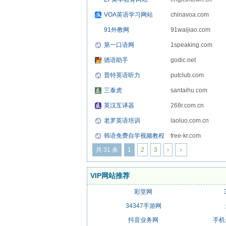
VOA英语学习网站
chinavoa.com
91外教网
91waijiao.com
第一口语网
1speaking.com
德语助手
godic.net
普特英语听力
putclub.com
三泰虎
santaihu.com
英汉互译器
268r.com.cn
老罗英语培训
laoluo.com.cn
韩语免费自学视频教程
free-kr.com
共 31 条
1
2
3
›
›
VIP网站推荐
彩堂网
34347手游网
抖音业务网
手机