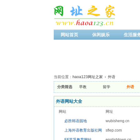
网站首页
休闲娱乐
生活服
当前位置：
haoa123网址之家
›
外语
分类筛选
早教
留学
外语
外语网站大全
网站
网址
必胜韩语园地
wubisheng.cn
上海外语教育出版社网
sflep.com
站
EF英孚教育网站
englishtown.cn