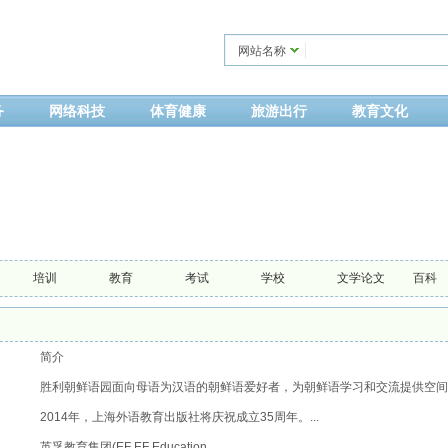
网站名称
务
网络科技
体育健康
旅游出行
教育文化
培训
教育
考试
学校
文学论文
百科
简介
胜利朝鲜语园面向母语为汉语的朝鲜语爱好者，为朝鲜语学习和交流提供空间
2014年，上海外语教育出版社将庆祝成立35周年。...
英孚教育集团(EF EF Education...