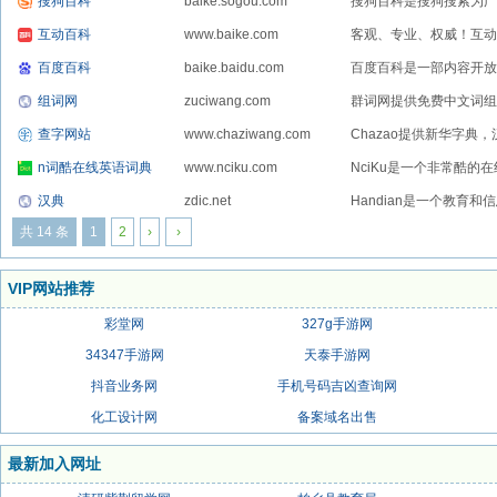
搜狗百科
baike.sogou.com
搜狗百科是搜狗搜索为广
创...
互动百科
www.baike.com
客观、专业、权威！互动百科
百度百科
baike.baidu.com
百度百科是一部内容开放
识，...
组词网
zuciwang.com
群词网提供免费中文词组
最...
查字网站
www.chaziwang.com
Chazao提供新华字典
n词酷在线英语词典
www.nciku.com
NciKu是一个非常酷的
汉典
zdic.net
Handian是一个教育
共 14 条
1
2
›
›
VIP网站推荐
彩堂网
327g手游网
34347手游网
天泰手游网
抖音业务网
手机号码吉凶查询网
化工设计网
备案域名出售
最新加入网址