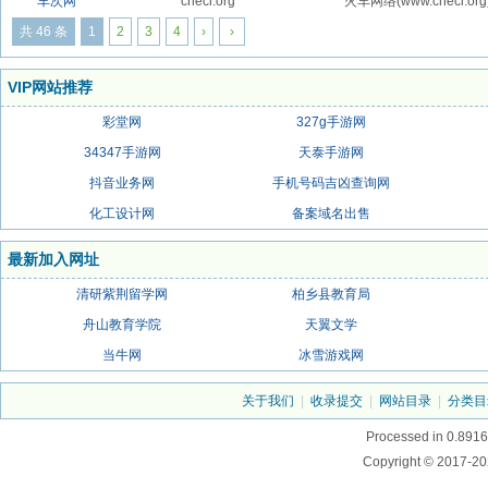
车次网
checi.org
火车网络(www.chec
共 46 条
1
2
3
4
›
›
VIP网站推荐
彩堂网
327g手游网
34347手游网
天泰手游网
抖音业务网
手机号码吉凶查询网
化工设计网
备案域名出售
最新加入网址
清研紫荆留学网
柏乡县教育局
舟山教育学院
天翼文学
当牛网
冰雪游戏网
关于我们
|
收录提交
|
网站目录
|
分类目
Processed in 0.8916
Copyright © 2017-20