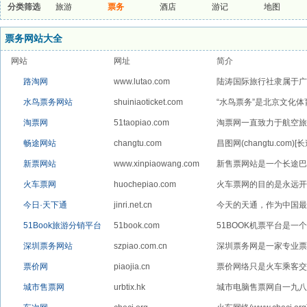
分类筛选
旅游
票务
酒店
游记
地图
票务网站大全
网站
网址
简介
路淘网
www.lutao.com
陆涛国际旅行社隶属于广
机...
水鸟票务网站
shuiniaoticket.com
“水鸟票务”是北京文化体
淘票网
51taopiao.com
淘票网一直致力于航空旅
畅途网站
changtu.com
昌图网(changtu.co
新票网站
www.xinpiaowang.com
新售票网站是一个长途巴士
火车票网
huochepiao.com
火车票网的目的是永远开
火...
今日·天下通
jinri.net.cn
今天的天通，作为中国最先
51Book旅游分销平台
51book.com
51BOOK机票平台是一
深圳票务网站
szpiao.com.cn
深圳票务网是一家专业票
决...
票价网
piaojia.cn
票价网络只是火车乘客交
售...
城市售票网
urbtix.hk
城市电脑售票网自一九八
租...