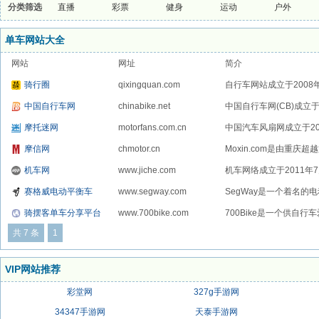
分类筛选
直播
彩票
健身
运动
户外
单车网站大全
网站
网址
简介
骑行圈
qixingquan.com
自行车网站成立于200
中国自行车网
chinabike.net
中国自行车网(CB)成立
摩托迷网
motorfans.com.cn
中国汽车风扇网成立于20
摩信网
chmotor.cn
Moxin.com是由重庆
机车网
www.jiche.com
机车网络成立于2011年
赛格威电动平衡车
www.segway.com
SegWay是一个着名的
骑摆客单车分享平台
www.700bike.com
700Bike是一个供自行
共 7 条
1
VIP网站推荐
彩堂网
327g手游网
34347手游网
天泰手游网