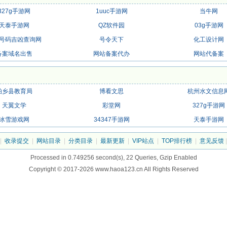
327g手游网
1uuc手游网
当牛网
天泰手游网
QZ软件园
03g手游网
号码吉凶查询网
号令天下
化工设计网
备案域名出售
网站备案代办
网站代备案
柏乡县教育局
博看文思
杭州水文信息
天翼文学
彩堂网
327g手游网
冰雪游戏网
34347手游网
天泰手游网
|
收录提交
|
网站目录
|
分类目录
|
最新更新
|
VIP站点
|
TOP排行榜
|
意见反馈
Processed in 0.749256 second(s), 22 Queries, Gzip Enabled
Copyright © 2017-2026 www.haoa123.cn All Rights Reserved