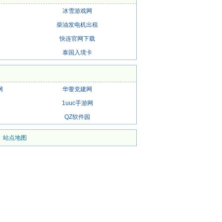
冰雪游戏网
柴油发电机出租
快连官网下载
泰国入境卡
网
华蓥党建网
1uuc手游网
QZ软件园
|
站点地图