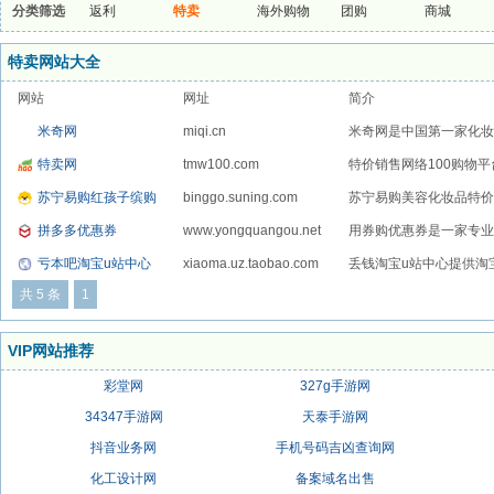
分类筛选
返利
特卖
海外购物
团购
商城
特卖网站大全
网站
网址
简介
米奇网
miqi.cn
米奇网是中国第一家化妆品
特卖网
tmw100.com
特价销售网络100购物平台
苏宁易购红孩子缤购
binggo.suning.com
苏宁易购美容化妆品特价
拼多多优惠券
www.yongquangou.net
用券购优惠券是一家专业提
亏本吧淘宝u站中心
xiaoma.uz.taobao.com
丢钱淘宝u站中心提供淘
共 5 条
1
VIP网站推荐
彩堂网
327g手游网
34347手游网
天泰手游网
抖音业务网
手机号码吉凶查询网
化工设计网
备案域名出售