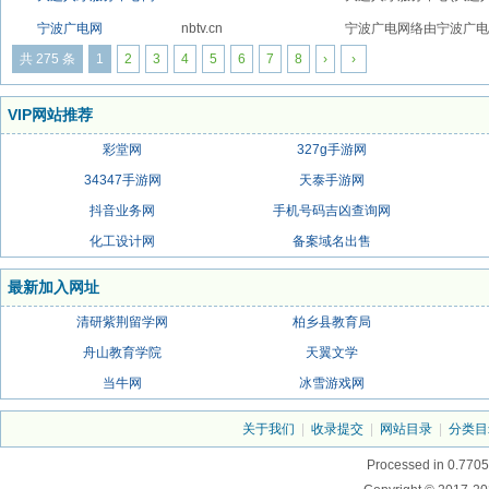
宁波广电网
nbtv.cn
宁波广电网络由宁波广电
共 275 条
1
2
3
4
5
6
7
8
›
›
VIP网站推荐
彩堂网
327g手游网
34347手游网
天泰手游网
抖音业务网
手机号码吉凶查询网
化工设计网
备案域名出售
最新加入网址
清研紫荆留学网
柏乡县教育局
舟山教育学院
天翼文学
当牛网
冰雪游戏网
关于我们
|
收录提交
|
网站目录
|
分类目
Processed in 0.7705