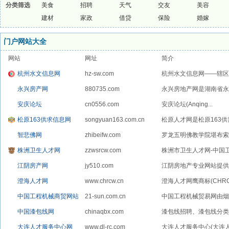
分类筛选
美食
招聘
天气
交友
美容
建材
家政
借贷
保险
婚嫁
门户网站大全
网站
网址
简介
杭州水文信息网
hz-sw.com
杭州水文信息网——辖区
运...
永兴房产网
880735.com
永兴房地产网是湖南省永
房...
安庆论坛
cn0556.com
安庆论坛(Anqing...
松原163供求信息网
songyuan163.com.cn
松原人才网是松原163供
智悲佛网
zhibeifw.com
罗龙五明佛教学院堪布索达
株洲卫生人才网
zzwsrcw.com
株洲市卫生人才网-中国
江阴房产网
jy510.com
江阴房地产专业网站提供
和...
澄海人才网
www.chrcw.cn
澄海人才网鹰商标(CHR
中国工程机械商贸网站
21-sun.com.cn
中国工程机械贸易网由烟
瑞...
中国漆包线网
chinaqbx.com
漆包线招聘、漆包线分类
漆...
大连人才服务中心网
www.dl-rc.com
大连人才服务中心(大连人