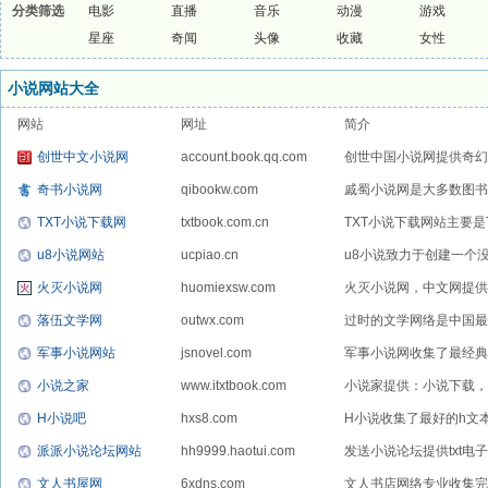
分类筛选
电影
直播
音乐
动漫
游戏
星座
奇闻
头像
收藏
女性
小说网站大全
网站
网址
简介
创世中文小说网
account.book.qq.com
创世中国小说网提供奇幻
小...
奇书小说网
qibookw.com
戚蜀小说网是大多数图书
TXT小说下载网
txtbook.com.cn
TXT小说下载网站主要是
u8小说网站
ucpiao.cn
u8小说致力于创建一个没
火灭小说网
huomiexsw.com
火灭小说网，中文网提供
落伍文学网
outwx.com
过时的文学网络是中国最
军事小说网站
jsnovel.com
军事小说网收集了最经典
历...
小说之家
www.itxtbook.com
小说家提供：小说下载，t
H小说吧
hxs8.com
H小说收集了最好的h文
派派小说论坛网站
hh9999.haotui.com
发送小说论坛提供txt电
文人书屋网
6xdns.com
文人书店网络专业收集完成的