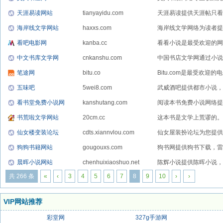
天涯易读网站
tianyayidu.com
天涯易读提供天涯帖只看楼
海岸线文学网站
haxxs.com
海岸线文学网络为读者提
看吧电影网
kanba.cc
看看小说是最受欢迎的网
中文书库文学网
cnkanshu.com
中国书店文学网通过小说
说...
笔途网
bitu.co
Bitu.com是最受欢迎
五味吧
5wei8.com
武威酒吧提供都市小说，
威...
看书堂免费小说网
kanshutang.com
阅读本书免费小说网络提
漫，...
书荒啦文学网站
20cm.cc
这本书是文学上荒谬的。..
仙女楼变装论坛
cdts.xiannvlou.com
仙女屋装扮论坛为您提供
狗狗书籍网站
gougouxs.com
狗书网提供狗书下载，雷鸟书
晨晖小说网站
chenhuixiaoshuo.net
陈辉小说提供陈晖小说，
的...
共 266 条
«
‹
3
4
5
6
7
8
9
10
›
›
VIP网站推荐
彩堂网
327g手游网