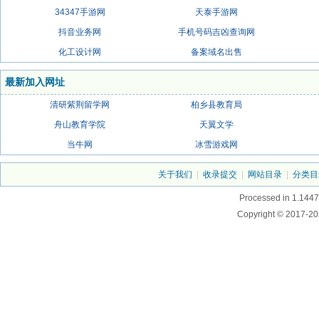
34347手游网
天泰手游网
抖音业务网
手机号码吉凶查询网
化工设计网
备案域名出售
最新加入网址
清研紫荆留学网
柏乡县教育局
舟山教育学院
天翼文学
当牛网
冰雪游戏网
关于我们
|
收录提交
|
网站目录
|
分类目
Processed in 1.1447
Copyright © 2017-20