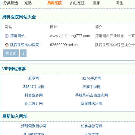
分类筛选
减肥
男科医院
妇幼医院
整形
养生
男科医院网站大全
网站
网址
简介
痔疮网站
www.zhichuang777.com
痔疮网自开业以来，一直
和...
陕西生殖医学医院
62639999.net.cn
陕西生殖医学院已成立十多
共 2 条
1
VIP网站推荐
彩堂网
327g手游网
34347手游网
天泰手游网
抖音业务网
手机号码吉凶查询网
化工设计网
备案域名出售
最新加入网址
清研紫荆留学网
柏乡县教育局
舟山教育学院
天翼文学