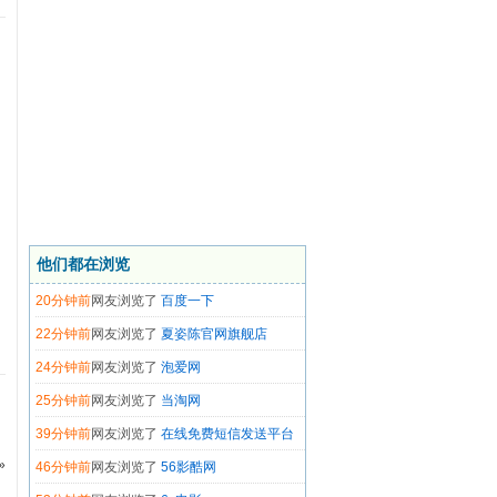
2分钟前
网友浏览了
花色网
7分钟前
网友浏览了
免费电视剧追剧网
他们都在浏览
15分钟前
网友浏览了
搜啊搜索
20分钟前
网友浏览了
百度一下
22分钟前
网友浏览了
夏姿陈官网旗舰店
24分钟前
网友浏览了
泡爱网
25分钟前
网友浏览了
当淘网
39分钟前
网友浏览了
在线免费短信发送平台
»
46分钟前
网友浏览了
56影酷网