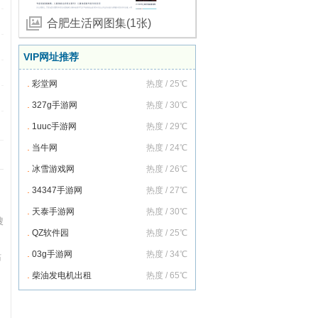
合肥生活网图集(1张)
VIP网址推荐
.
彩堂网
热度 / 25℃
.
327g手游网
热度 / 30℃
.
1uuc手游网
热度 / 29℃
.
当牛网
热度 / 24℃
.
冰雪游戏网
热度 / 26℃
.
34347手游网
热度 / 27℃
.
天泰手游网
热度 / 30℃
搜
.
QZ软件园
热度 / 25℃
.
03g手游网
热度 / 34℃
站
.
柴油发电机出租
热度 / 65℃