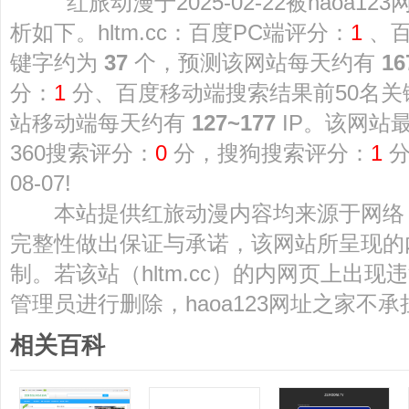
红旅动漫于2025-02-22被haoa1
析如下。hltm.cc：百度PC端评分：
1
、百
键字约为
37
个，预测该网站每天约有
16
分：
1
分、百度移动端搜索结果前50名
站移动端每天约有
127~177
IP。该网站最
360搜索评分：
0
分，搜狗搜索评分：
1
分
08-07!
本站提供红旅动漫内容均来源于网络
完整性做出保证与承诺，该网站所呈现的
制。若该站（hltm.cc）的内网页上出
管理员进行删除，haoa123网址之家不
相关百科