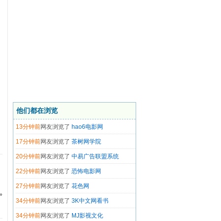
4分钟前
网友浏览了
KF导航网
4分钟前
网友浏览了
爱影网
他们都在浏览
5分钟前
网友浏览了
6v电影
13分钟前
网友浏览了
hao6电影网
17分钟前
网友浏览了
茶树网学院
20分钟前
网友浏览了
中易广告联盟系统
22分钟前
网友浏览了
恐怖电影网
27分钟前
网友浏览了
花色网
»
34分钟前
网友浏览了
3K中文网看书
34分钟前
网友浏览了
MJ影视文化