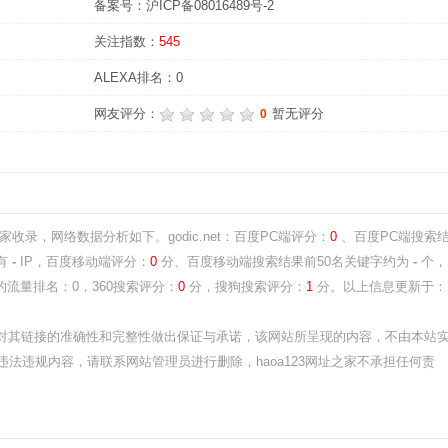
备案号：沪ICP备08016489号-2
关注指数：
545
ALEXA排名：0
网友评分：
暂无评分
0
之家收录，网络数据分析如下。godic.net：百度PC端评分：
0
、百度PC端搜索
有
-
IP，百度移动端评分：
0
分、百度移动端搜索结果前50名关键字约为
-
个，
的流量排名：0，360搜索评分：
0
分，搜狗搜索评分：
1
分。以上信息更新于：
其链接的准确性和完整性做出保证与承诺，该网站所呈现的内容，不由本站
出现违法违规内容，请联系网站管理员进行删除，haoa123网址之家不承担任何责