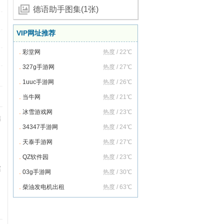
德语助手图集(1张)
VIP网址推荐
.
彩堂网
热度 / 22℃
.
327g手游网
热度 / 27℃
.
1uuc手游网
热度 / 26℃
.
当牛网
热度 / 21℃
.
冰雪游戏网
热度 / 23℃
结
.
34347手游网
热度 / 24℃
.
天泰手游网
热度 / 27℃
.
QZ软件园
热度 / 23℃
实
.
03g手游网
热度 / 30℃
.
柴油发电机出租
热度 / 63℃