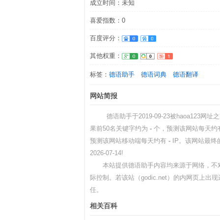
成立时间：未知
喜爱指数：0
百度评分：
其他权重：
标签：
德语助手
德语词典
德语翻译
网站简报
德语助手于2019-09-23被haoa123网址
果前50名关键字约为
-
个，预测该网站每天约
预测该网站移动端每天约有
-
IP。该网站最终
2026-07-14!
本站提供德语助手内容均来源于网络，不对
际控制。若该站（godic.net）的内网页上
任。
相关百科