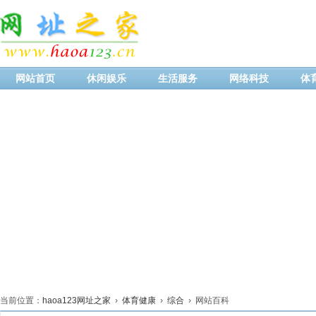
网站首页
休闲娱乐
生活服务
网络科技
体
当前位置：
haoa123网址之家
›
体育健康
›
综合
› 网站百科