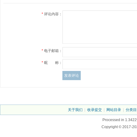
*
评论内容：
*
电子邮箱：
*
昵 称：
关于我们
|
收录提交
|
网站目录
|
分类目
Processed in 1.3422
Copyright © 2017-20