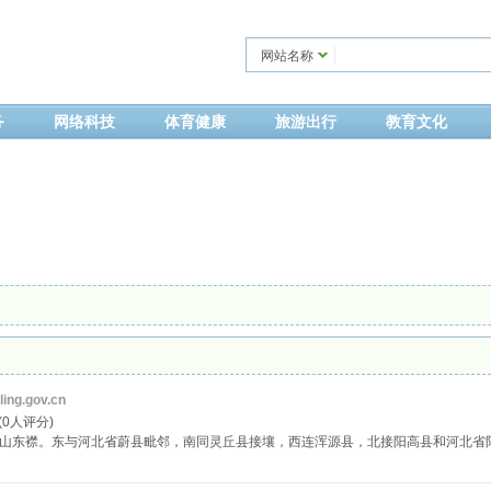
网站名称
务
网络科技
体育健康
旅游出行
教育文化
ing.gov.cn
 (0人评分)
东襟。东与河北省蔚县毗邻，南同灵丘县接壤，西连浑源县，北接阳高县和河北省阳原县