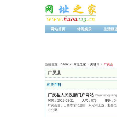
网站首页
休闲娱乐
生活服
当前位置：
haoa123网址之家
›
关键词
›
广灵县
广灵县
相关百科
广灵县人民政府门户网站
www.sx-guangl
时间
：2019-08-21
人气
：879
评分
：0
广灵县位于山西省东北边陲，永定河上游，北岳恒山
方公里。