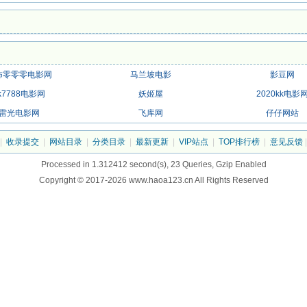
怖零零零电影网
马兰坡电影
影豆网
k7788电影网
妖姬屋
2020kk电影
雷光电影网
飞库网
仔仔网站
|
收录提交
|
网站目录
|
分类目录
|
最新更新
|
VIP站点
|
TOP排行榜
|
意见反馈
Processed in 1.312412 second(s), 23 Queries, Gzip Enabled
Copyright © 2017-2026 www.haoa123.cn All Rights Reserved