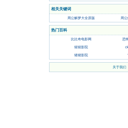
相关关键词
周公解梦大全原版
周公
热门百科
比比奇电影网
恐
猩猩影院
c
猪猪影院
关于我们