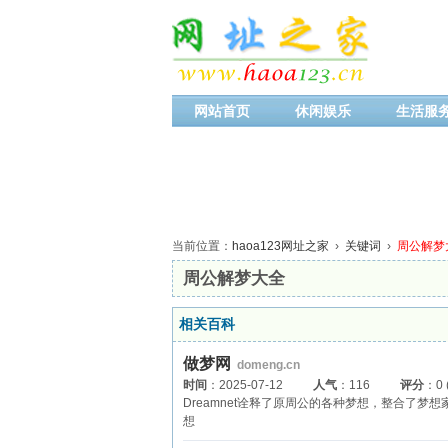
网站首页
休闲娱乐
生活服
当前位置：
haoa123网址之家
›
关键词
›
周公解梦
周公解梦大全
相关百科
做梦网
domeng.cn
时间
：2025-07-12
人气
：116
评分
：0
Dreamnet诠释了原周公的各种梦想，整合了
想