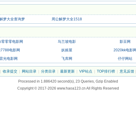
解梦大全查询梦
周公解梦大全1518
怖零零零电影网
马兰坡电影
影豆网
k7788电影网
妖姬屋
2020kk电影
雷光电影网
飞库网
仔仔网站
|
收录提交
|
网站目录
|
分类目录
|
最新更新
|
VIP站点
|
TOP排行榜
|
意见反馈
Processed in 1.886420 second(s), 23 Queries, Gzip Enabled
Copyright © 2017-2026 www.haoa123.cn All Rights Reserved