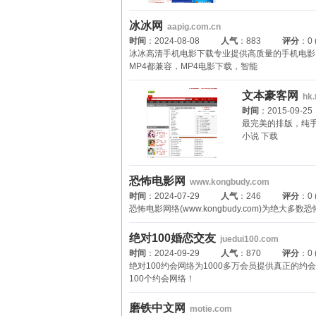
冰冰网
aapig.com.cn
时间
：2024-08-08
人气
：883
评分
：0
冰冰高清手机电影下载专业提供高质量的手机电影MV:响亮
MP4都兼容，MP4电影下载，智能
文本豪客网
hk.
时间
：2015-09-25
最完美的排版，纯手
小说 下载
恐怖电影网
www.kongbudy.com
时间
：2024-07-29
人气
：246
评分
：0
恐怖电影网络(www.kongbudy.com)为
绝对100婚恋交友
juedui100.com
时间
：2024-09-29
人气
：870
评分
：0
绝对100约会网络为1000多万会员提供真正的
100个约会网络！
磨铁中文网
motie.com