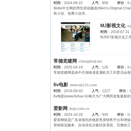
时间
：2024-09-22
人气
：959
评分
：0
Motie中文网的男性原创频道(Men\'s Ori
怖小说、免费小说等。
MJ影视文化
m
时间
：2018-07-31
MJ567影视文化
常德党建网
changdedj.net
时间
：2025-04-19
人气
：126
评分
：0
常德党建网是由中共湖南省直属机关工作委员会领
6v电影
www.dy131.com
时间
：2019-09-03
人气
：1227
评分
：0
6v电影(www.6vhao.tv)每天为广大网民
爱影网
ikdy.com.cn
时间
：2024-10-20
人气
：945
评分
：0
爱英网络是广东省领先的电影售票销售平台和增值
营销策划服务、自动优化分账结算系统、完整的工