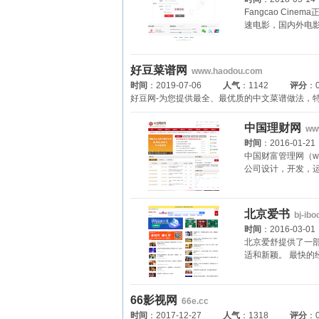
Fangcao Ci
速电影，国内外电
好豆菜谱网
www.haodou.com
时间
：2019-07-06
人气
：1142
评分
：0
好豆网-为您提供最全、最优质的中文菜谱做法，
中国理财网
ww
时间
：2016-01-21
中国财富管理网（ww
公司设计，开发，
北京爱书
bj-ibo
时间
：2016-03-01
北京爱舒提供了一
适和新颖。 最快
66影视网
66e.cc
时间
：2017-12-27
人气
：1318
评分
：0