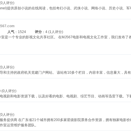
 (0人评分)
ginal Channel)提供原创小说的在线阅读，包括奇幻小说、武侠小说、网络小说、历史
j567.com
人气
：1524
评分
：4 (1人评分)
工作室是一个专业的影视文化共享社区。 在MJ567电影和电视文化工作室，我们发布
 (0人评分)
导和主持的政府机关党建门户网站。 该站有10多个栏目，内容丰富，信息量大，具
 (0人评分)
收集最新的电视剧和电影资源下载，以及好看的电影、电视剧、综艺节目、动画等迅雷下载。下载的
 (0人评分)
服务提供商 在广东省21个城市拥有200多家星级影院票务合作资源，拥有独家电影
作室运营维护服务团队。