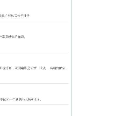
还提供在线购买卡密业务
分享贡献你的知识。
影视排名，法国电影是艺术，浪漫 ，高端的象征，
个动画资源共享区和一个新的Fan系列论坛。