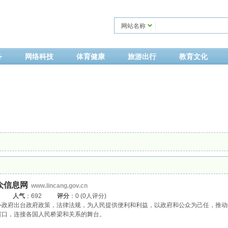
网站名称
务
网络科技
体育健康
旅游出行
教育文化
众信息网
www.lincang.gov.cn
人气
：692
评分
：0 (0人评分)
办政府出台政府政策，法律法规，为人民提供便利和利益，以政府和公众为己任，推动
窗口，连接各国人民桥梁和关系的舞台。