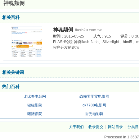
神魂颠倒
相关百科
神魂颠倒
flash2u.com.tw
时间
：2015-05-25
人气
：915
评分
：0 (
FLASH论坛-神魂flash-flash、Silverligh
程序开发的论坛
相关关键词
热门百科
比比奇电影网
恐怖零零零电影网
猩猩影院
ck7788电影网
猪猪影院
雷光电影网
关于我们
|
收录提交
|
网站目录
|
分类目
Processed in 1.3687