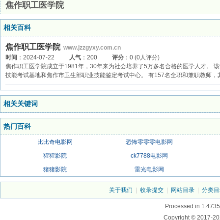
焦作职工医学院
相关百科
焦作职工医学院
www.jzzgyxy.com.cn
时间
：2024-07-22
人气
：200
评分
：0 (0人评分)
焦作职工医学院成立于1981年，30年来为社会培养了5万多名合格的医学人才。
技能考试基地和焦作市卫生部职业技能鉴定考试中心。 有157名全职和兼职教师，
相关关键词
热门百科
比比奇电影网
恐怖零零零电影网
猩猩影院
ck7788电影网
猪猪影院
雷光电影网
关于我们
|
收录提交
|
网站目录
|
分类目
Processed in 1.4735
Copyright © 2017-20